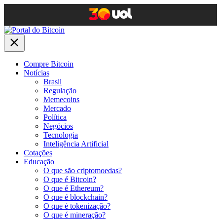
Compre Bitcoin
Notícias
Brasil
Regulação
Memecoins
Mercado
Política
Negócios
Tecnologia
Inteligência Artificial
Cotações
Educação
O que são criptomoedas?
O que é Bitcoin?
O que é Ethereum?
O que é blockchain?
O que é tokenização?
O que é mineração?