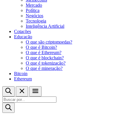
Mercado
Política
Negócios
Tecnologia
Inteligência Artificial
Cotações
Educação
O que são criptomoedas?
O que é Bitcoin?
O que é Ethereum?
O que é blockchain?
O que é tokenização?
O que é mineração?
Bitcoin
Ethereum