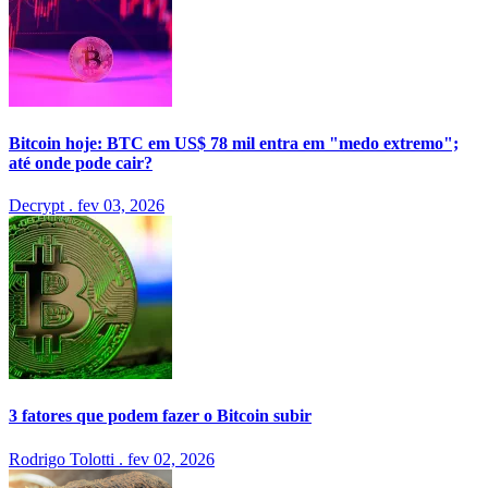
Bitcoin hoje: BTC em US$ 78 mil entra em "medo extremo";
até onde pode cair?
Decrypt
.
fev 03, 2026
3 fatores que podem fazer o Bitcoin subir
Rodrigo Tolotti
.
fev 02, 2026