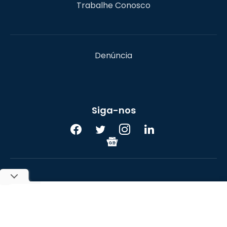
Trabalhe Conosco
Denúncia
Siga-nos
UOL
© 2017-2026 Portal do Bitcoin. Todos os direitos
reservados. A reprodução do conteúdo sem autorização
prévia é proibida.