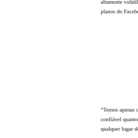
altamente voláti
planos do Faceb
“Temos apenas u
confiável quant
qualquer lugar 