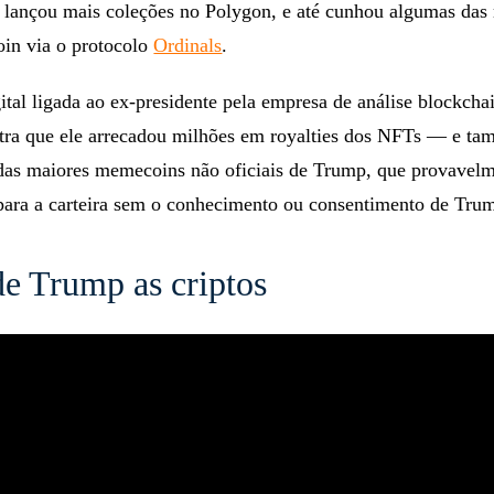
e lançou mais coleções no Polygon, e até cunhou algumas das
oin via o protocolo
Ordinals
.
ital ligada ao ex-presidente pela empresa de análise blockch
stra que ele arrecadou milhões em royalties dos NFTs — e t
das maiores memecoins não oficiais de Trump, que provavel
para a carteira sem o conhecimento ou consentimento de Tru
de Trump as criptos