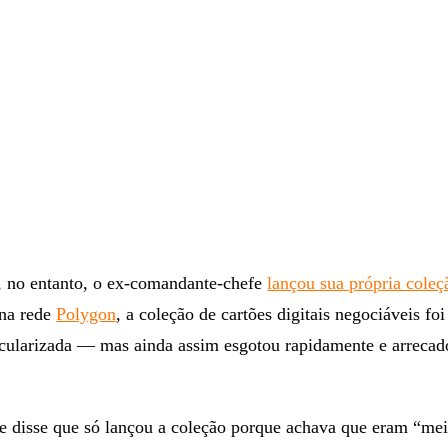
, no entanto, o ex-comandante-chefe
lançou sua própria coleç
 na rede
Polygon
, a coleção de cartões digitais negociáveis foi
dicularizada — mas ainda assim esgotou rapidamente e arreca
e disse que só lançou a coleção porque achava que eram “mei