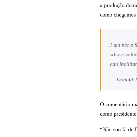
a produção domés
como chegamos 
I am not a 
whose value
can facilita
— Donald J
O comentário ma
como presidente,
“Não sou fã de B