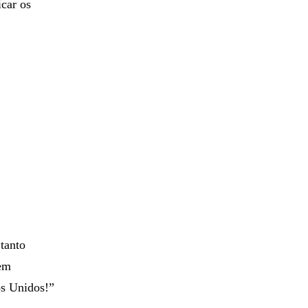
icar os
tanto
 em
os Unidos!”