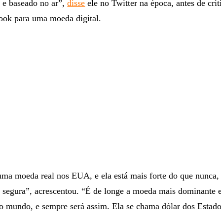
l e baseado no ar”,
disse
ele no Twitter na época, antes de crit
ook para uma moeda digital.
ma moeda real nos EUA, e ela está mais forte do que nunca, 
o segura”, acrescentou. “É de longe a moeda mais dominante
do mundo, e sempre será assim. Ela se chama dólar dos Estad