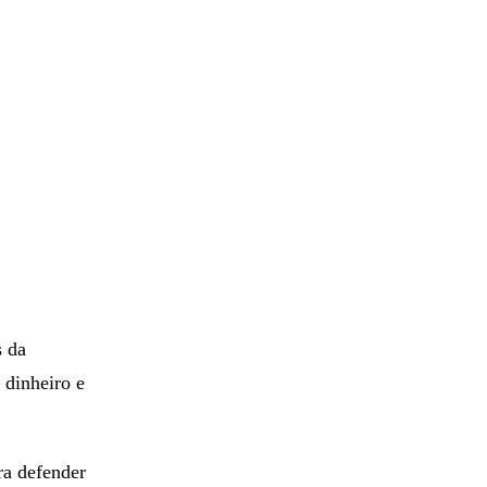
s da
 dinheiro e
ra defender