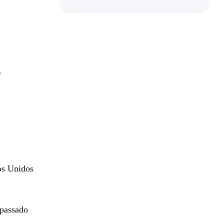
s
e
os Unidos
 passado