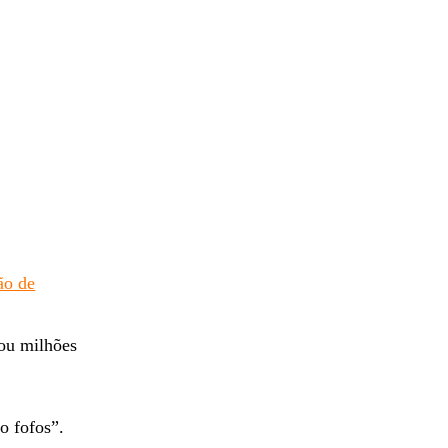
ão de
dou milhões
o fofos”.