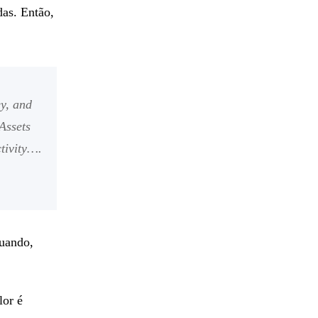
das. Então,
ey, and
Assets
ctivity….
quando,
lor é