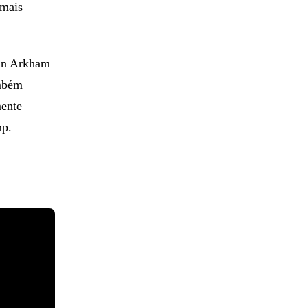
 mais
ain Arkham
ambém
mente
mp.