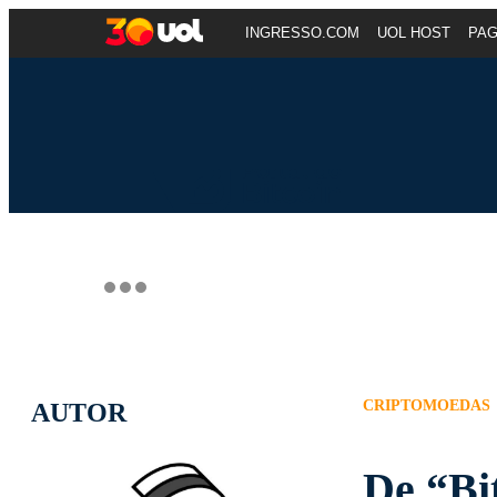
INGRESSO.COM
UOL HOST
PA
CRIPTOMOEDAS
AUTOR
De “Bi