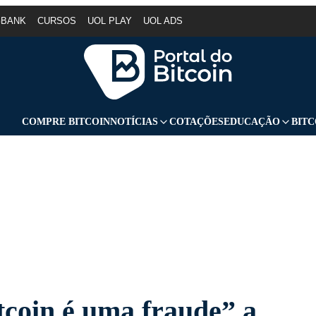
GBANK
CURSOS
UOL PLAY
UOL ADS
COMPRE BITCOIN
NOTÍCIAS
COTAÇÕES
EDUCAÇÃO
BITC
tcoin é uma fraude” a