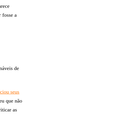
arece
r fosse a
náveis de
ciou seus
ceu que não
iticar as