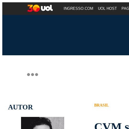
INGRESSO.COM
UOL HOST
PA
BRASIL
AUTOR
CVM su