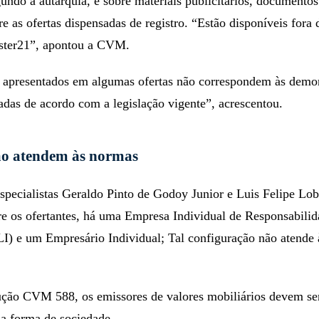
undo a autarquia, é sobre materiais publicitários, documentos
e as ofertas dispensadas de registro. “Estão disponíveis fora 
ster21”, apontou a CVM.
apresentados em algumas ofertas não correspondem às demo
adas de acordo com a legislação vigente”, acrescentou.
ão atendem às normas
specialistas Geraldo Pinto de Godoy Junior e Luis Felipe Lo
re os ofertantes, há uma Empresa Individual de Responsabili
I) e um Empresário Individual; Tal configuração não atende
ução CVM 588, os emissores de valores mobiliários devem se
 a forma de sociedade.