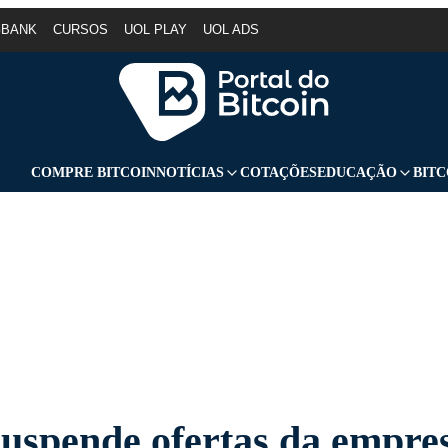
GBANK
CURSOS
UOL PLAY
UOL ADS
COMPRE BITCOIN
NOTÍCIAS
COTAÇÕES
EDUCAÇÃO
BITC
spende ofertas da empre