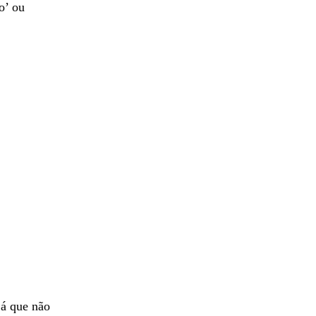
o’ ou
já que não