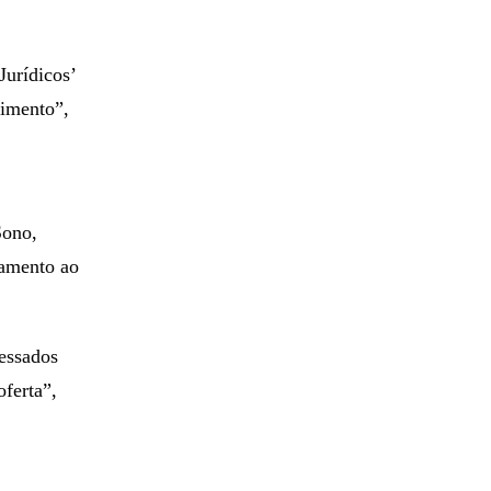
urídicos’
timento”,
Sono,
namento ao
ressados
oferta”,