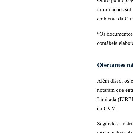
Outro ponto, seg
informações sobr
ambiente da Clu
“Os documentos 
contábeis elabor
Ofertantes n
Além disso, os e
notaram que ent
Limitada (EIREL
da CVM.
Segundo a Instr
organizados sob