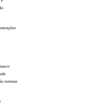
 e
do
nstrações
bianco
dade
 às normas
r