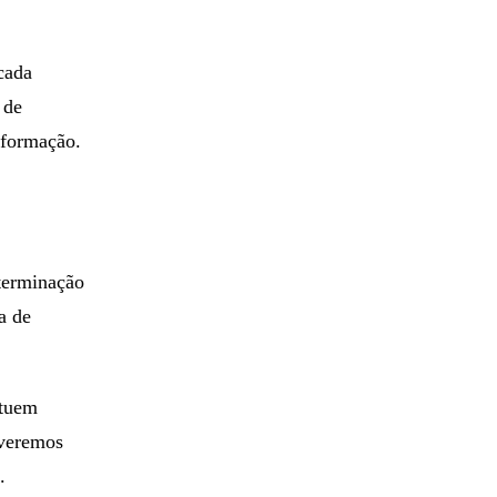
cada
 de
nformação.
eterminação
a de
ituem
everemos
.