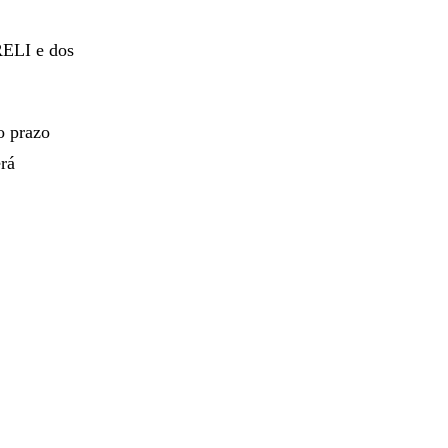
RELI e dos
o prazo
erá