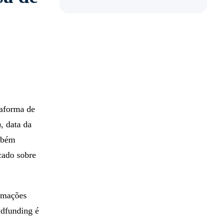
taforma de
, data da
ambém
cado sobre
ormações
wdfunding é