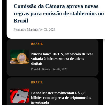
Comissão da Câmara aprova novas
regras para emissão de stablecoins no
Brasil
Fernando Martines
fev 03, 2026
BRASIL
Núclea lança BRLN, stablecoin de real
voltada à infraestrutura de ativos
digitais
Portal do Bitcoin
·
fev 02, 2026
BRASIL
Banco Master movimentou R$ 2,8
bilhões com empresa de criptomoedas
investigada