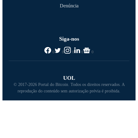
Denúncia
Siga-nos
0
0
0
0
0
UOL
© 2017-2026 Portal do Bitcoin. Todos os direitos reservados. A
reprodução do conteúdo sem autorização prévia é proibida.