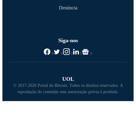
Denúncia
Siga-nos
0
0
0
0
0
UOL
© 2017-2026 Portal do Bitcoin. Todos os direitos reservados. A
reprodução do conteúdo sem autorização prévia é proibida.