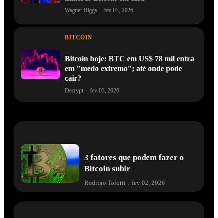
Wagner Riggs
·
fev 03, 2026
BITCOIN
Bitcoin hoje: BTC em US$ 78 mil entra
em "medo extremo"; até onde pode
cair?
Decrypt
·
fev 03, 2026
3 fatores que podem fazer o
Bitcoin subir
Rodrigo Tolotti
.
fev 02, 2026