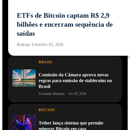
ETFs de Bitcoin captam R$ 2,9
bilhões e encerram sequência de
saídas
Rodrigo Tolotti
fev 03, 2026
BRASIL
Comissão da Câmara aprova novas
regras para emissão de stablecoins no
Brasil
Fernando Martines
·
fev 03, 2026
BITCOIN
Tether lança sistema que permite
minerar Bitcoin em casa