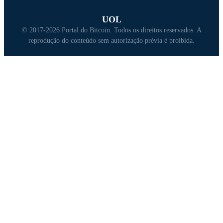
UOL
© 2017-2026 Portal do Bitcoin. Todos os direitos reservados. A
reprodução do conteúdo sem autorização prévia é proibida.