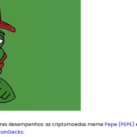
iores desempenhos: as criptomoedas meme
Pepe (PEPE)
oinGecko
.