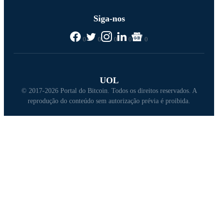
Siga-nos
0
0
0
0
0
UOL
© 2017-2026 Portal do Bitcoin. Todos os direitos reservados. A
reprodução do conteúdo sem autorização prévia é proibida.