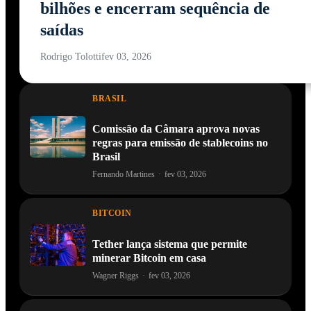
bilhões e encerram sequência de
saídas
Rodrigo Tolotti
fev 03, 2026
BRASIL
Comissão da Câmara aprova novas
regras para emissão de stablecoins no
Brasil
Fernando Martines
·
fev 03, 2026
BITCOIN
Tether lança sistema que permite
minerar Bitcoin em casa
Wagner Riggs
·
fev 03, 2026