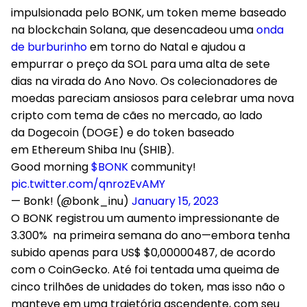
impulsionada pelo BONK, um token meme baseado
na blockchain Solana, que desencadeou uma
onda
de burburinho
em torno do Natal e ajudou a
empurrar o preço da SOL para uma alta de sete
dias na virada do Ano Novo. Os colecionadores de
moedas pareciam ansiosos para celebrar uma nova
cripto com tema de cães no mercado, ao lado
da Dogecoin (DOGE) e do token baseado
em Ethereum Shiba Inu (SHIB).
Good morning
$BONK
community!
pic.twitter.com/qnrozEvAMY
— Bonk! (@bonk_inu)
January 15, 2023
O BONK registrou um aumento impressionante de
3.300% na primeira semana do ano—embora tenha
subido apenas para US$ $0,00000487, de acordo
com o CoinGecko. Até foi tentada uma queima de
cinco trilhões de unidades do token, mas isso não o
manteve em uma trajetória ascendente, com seu