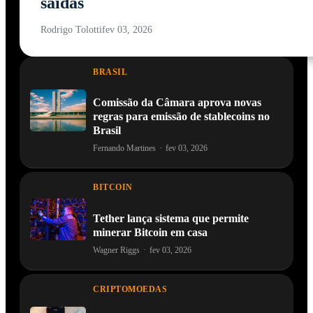
saídas
Rodrigo Tolotti
fev 03, 2026
BRASIL
Comissão da Câmara aprova novas
regras para emissão de stablecoins no
Brasil
Fernando Martines
·
fev 03, 2026
BITCOIN
Tether lança sistema que permite
minerar Bitcoin em casa
Wagner Riggs
·
fev 03, 2026
CRIPTOMOEDAS