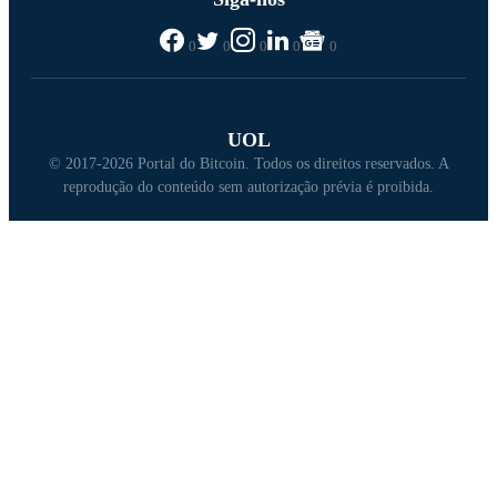
0
0
0
0
0
UOL
© 2017-2026 Portal do Bitcoin. Todos os direitos reservados. A
reprodução do conteúdo sem autorização prévia é proibida.