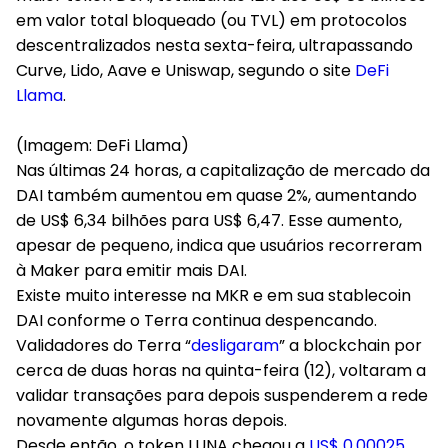
em valor total bloqueado (ou TVL) em protocolos
descentralizados nesta sexta-feira, ultrapassando
Curve, Lido, Aave e Uniswap, segundo o site
DeFi
Llama
.
(Imagem: DeFi Llama)
Nas últimas 24 horas, a capitalização de mercado da
DAI também aumentou em quase 2%, aumentando
de US$ 6,34 bilhões para US$ 6,47. Esse aumento,
apesar de pequeno, indica que usuários recorreram
à Maker para emitir mais DAI.
Existe muito interesse na MKR e em sua stablecoin
DAI conforme o Terra continua despencando.
Validadores do Terra “
desligaram
” a blockchain por
cerca de duas horas na quinta-feira (12), voltaram a
validar transações para depois suspenderem a rede
novamente algumas horas depois.
Desde então, o token LUNA chegou a
US$ 0,00025
,