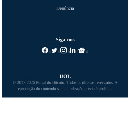
Denúncia
Siga-nos
0
0
0
0
0
UOL
© 2017-2026 Portal do Bitcoin. Todos os direitos reservados. A
reprodução do conteúdo sem autorização prévia é proibida.