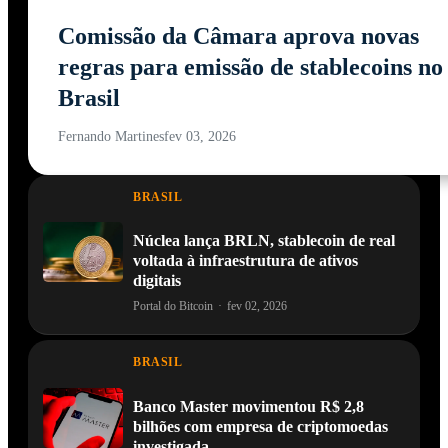
Comissão da Câmara aprova novas
regras para emissão de stablecoins no
Brasil
Fernando Martines
fev 03, 2026
BRASIL
Núclea lança BRLN, stablecoin de real
voltada à infraestrutura de ativos
digitais
Portal do Bitcoin
·
fev 02, 2026
BRASIL
Banco Master movimentou R$ 2,8
bilhões com empresa de criptomoedas
investigada