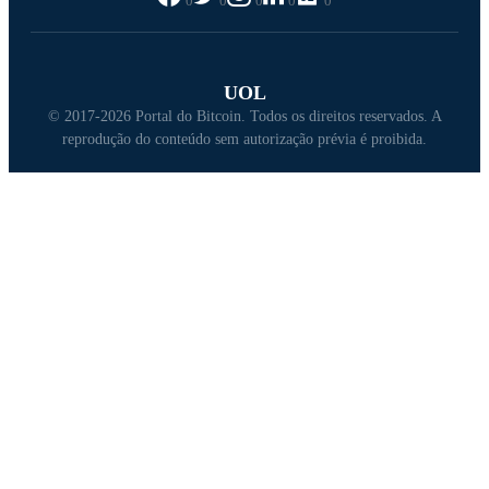
0
0
0
0
0
UOL
© 2017-2026 Portal do Bitcoin. Todos os direitos reservados. A
reprodução do conteúdo sem autorização prévia é proibida.