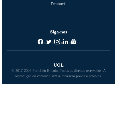
Denúncia
Siga-nos
0
0
0
0
0
UOL
© 2017-2026 Portal do Bitcoin. Todos os direitos reservados. A
reprodução do conteúdo sem autorização prévia é proibida.