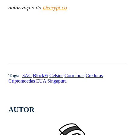
autorização do
Decrypt.co
.
Tags:
3AC
BlockFi
Celsius
Corretoras
Credoras
Criptomoedas
EUA
Singapura
AUTOR