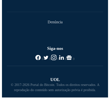
Denúncia
Siga-nos
0
0
0
0
0
UOL
© 2017-2026 Portal do Bitcoin. Todos os direitos reservados. A
reprodução do conteúdo sem autorização prévia é proibida.