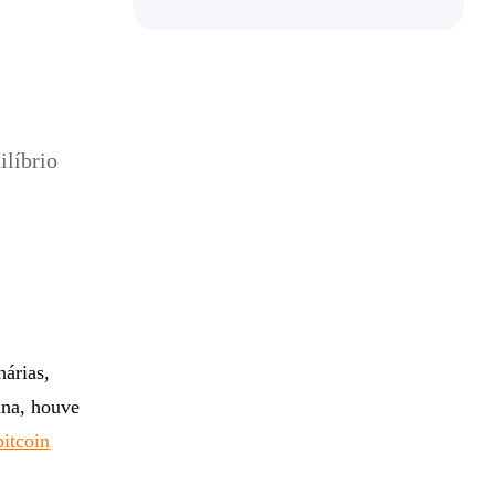
líbrio
árias,
ana, houve
bitcoin