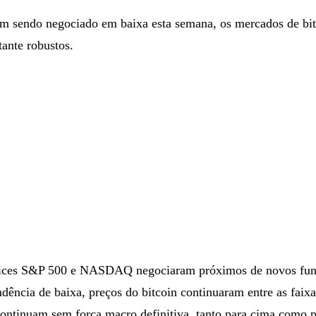
em sendo negociado em baixa esta semana, os mercados de bi
ante robustos.
dices S&P 500 e NASDAQ negociaram próximos de novos fun
ndência de baixa, preços do bitcoin continuaram entre as faixa
continuam sem força macro definitiva, tanto para cima como p