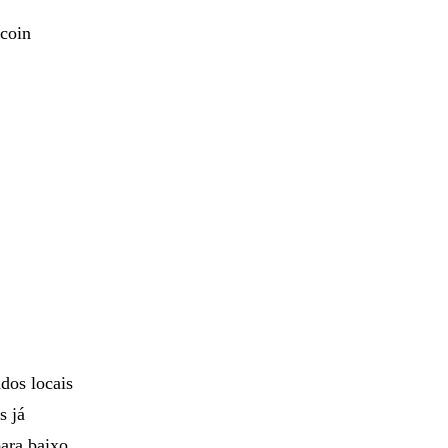
tcoin
dos locais
s já
ara baixo.