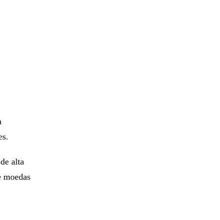
a
es.
de alta
de moedas