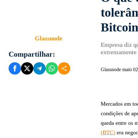
tolerân
Bitcoi
Glassnode
Empresa diz q
extremamente d
Compartilhar:
Glassnode maio 0
Mercados em tod
condições de ape
queda entre os m
(BTC)
era negoc