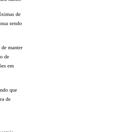
róximas de
inua sendo
 de manter
to de
ções em
ando que
ra de