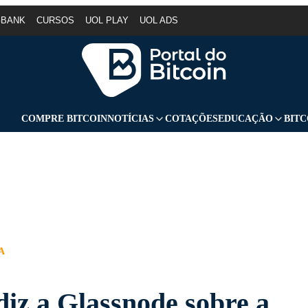
GBANK
CURSOS
UOL PLAY
UOL ADS
COMPRE BITCOIN
NOTÍCIAS
COTAÇÕES
EDUCAÇÃO
BITC
A
diz a Glassnode sobre a