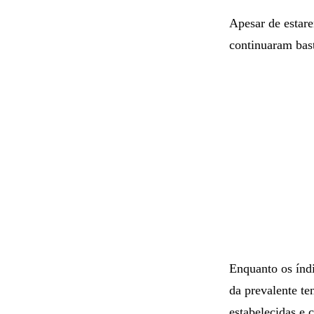
Apesar de estar
continuaram bast
Enquanto os ín
da prevalente te
estabelecidas e 