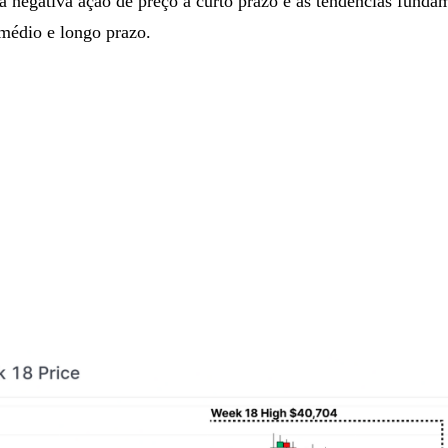
a negativa ação de preço a curto prazo e as tendências funda
 médio e longo prazo.