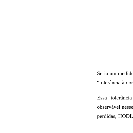
Seria um medidor
“tolerância à do
Essa “tolerânci
observável ness
perdidas, HODLer