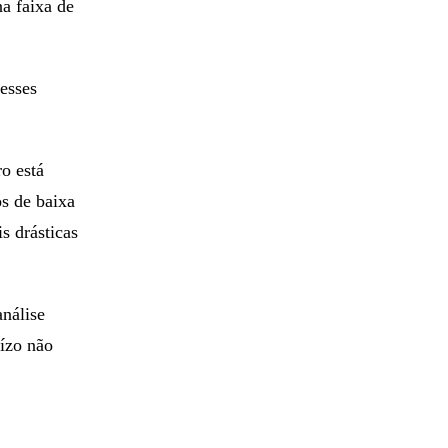
na faixa de
esses
o está
s de baixa
 drásticas
análise
ízo não