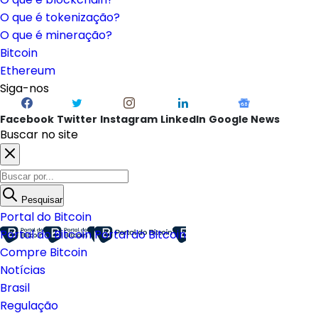
O que é Ethereum?
O que é blockchain?
O que é tokenização?
O que é mineração?
Bitcoin
Ethereum
Siga-nos
Facebook
Twitter
Instagram
LinkedIn
Google News
Buscar no site
Pesquisar
Portal do Bitcoin
Portal do Bitcoin
Portal do Bitcoin
Compre Bitcoin
Notícias