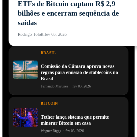
ETFs de Bitcoin captam R$ 2,9
bilhões e encerram sequência de
saídas
Rodrigo Tolotti
fev 03, 2026
BRASIL
Comissão da Câmara aprova novas
regras para emissão de stablecoins no
Brasil
Fernando Martines
·
fev 03, 2026
BITCOIN
Tether lança sistema que permite
minerar Bitcoin em casa
Wagner Riggs
·
fev 03, 2026