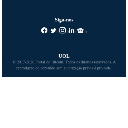
Siga-nos
0
0
0
0
0
UOL
© 2017-2026 Portal do Bitcoin. Todos os direitos reservados. A
reprodução do conteúdo sem autorização prévia é proibida.