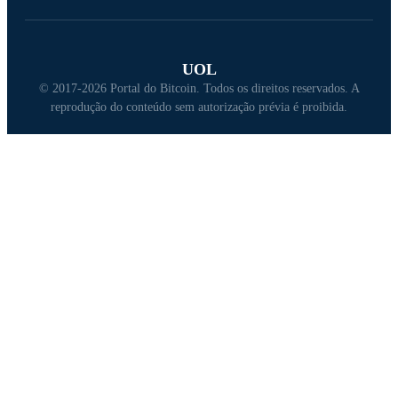
UOL
© 2017-2026 Portal do Bitcoin. Todos os direitos reservados. A
reprodução do conteúdo sem autorização prévia é proibida.