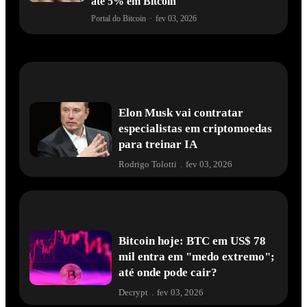
até 5% em Bitcoin
Portal do Bitcoin
·
fev 03, 2026
Elon Musk vai contratar
especialistas em criptomoedas
para treinar IA
Rodrigo Tolotti
.
fev 03, 2026
Bitcoin hoje: BTC em US$ 78
mil entra em "medo extremo";
até onde pode cair?
Decrypt
.
fev 03, 2026