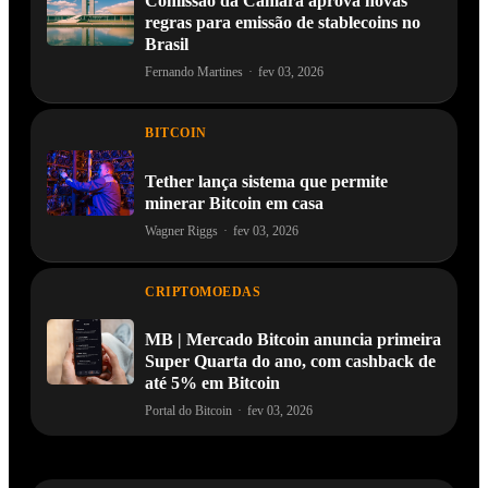
Comissão da Câmara aprova novas
regras para emissão de stablecoins no
Brasil
Fernando Martines
·
fev 03, 2026
BITCOIN
Tether lança sistema que permite
minerar Bitcoin em casa
Wagner Riggs
·
fev 03, 2026
CRIPTOMOEDAS
MB | Mercado Bitcoin anuncia primeira
Super Quarta do ano, com cashback de
até 5% em Bitcoin
Portal do Bitcoin
·
fev 03, 2026