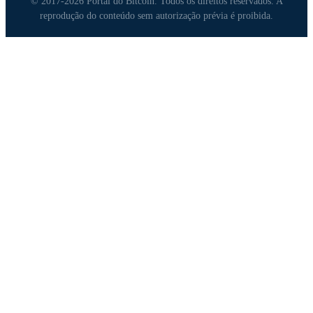
© 2017-2026 Portal do Bitcoin. Todos os direitos reservados. A
reprodução do conteúdo sem autorização prévia é proibida.