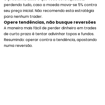
— no caso uma alavancagem de 20x.
O problema disso é que você será liquidado,
perdendo tudo, caso a moeda mova-se 5% contra
seu preço inicial. Não recomendo esta estratégia
para nenhum trader.
Opere tendências, não busque reversões
A maneira mais fácil de perder dinheiro em trades
de curto prazo é tentar adivinhar topos e fundos.
Resumindo: operar contra a tendência, apostando
numa reversão.