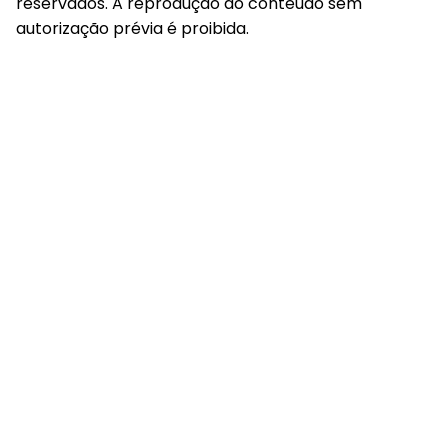
UOL
© 2017-2026 Portal do Bitcoin. Todos os direitos
reservados. A reprodução do conteúdo sem
autorização prévia é proibida.