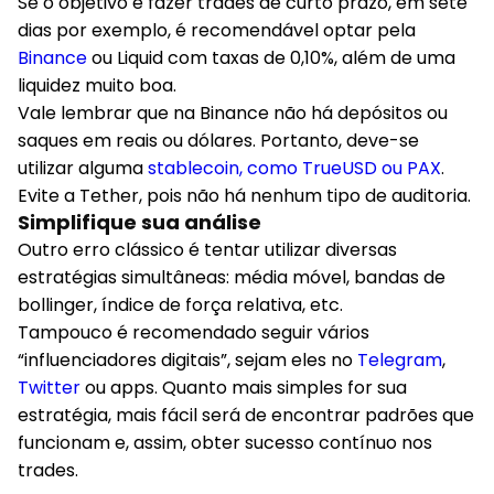
gringas.
Se o objetivo é fazer trades de curto prazo, em sete
dias por exemplo, é recomendável optar pela
Binance
ou Liquid com taxas de 0,10%, além de uma
liquidez muito boa.
Vale lembrar que na Binance não há depósitos ou
saques em reais ou dólares. Portanto, deve-se
utilizar alguma
stablecoin, como TrueUSD ou PAX
.
Evite a Tether, pois não há nenhum tipo de auditoria.
Simplifique sua análise
Outro erro clássico é tentar utilizar diversas
estratégias simultâneas: média móvel, bandas de
bollinger, índice de força relativa, etc.
Tampouco é recomendado seguir vários
“influenciadores digitais”, sejam eles no
Telegram
,
Twitter
ou apps. Quanto mais simples for sua
estratégia, mais fácil será de encontrar padrões que
funcionam e, assim, obter sucesso contínuo nos