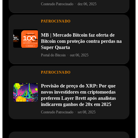
Comemorando 8 anos de CoinEx — Go
Coin8x: juntos, vamos mais longe
Conteudo Patrocinado
·
dez 06, 2025
PATROCINADO
MB | Mercado Bitcoin faz oferta de
Bitcoin com proteção contra perdas na
Super Quarta
Portal do Bitcoin
·
out 06, 2025
PATROCINADO
Previsão de preço do XRP: Por que
novos investidores em criptomoedas
preferem Layer Brett após analistas
indicarem ganhos de 20x em 2025
Conteudo Patrocinado
·
set 08, 2025