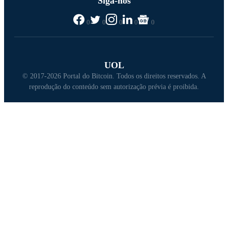
Siga-nos
0
0
0
0
0
UOL
© 2017-2026 Portal do Bitcoin. Todos os direitos reservados. A
reprodução do conteúdo sem autorização prévia é proibida.