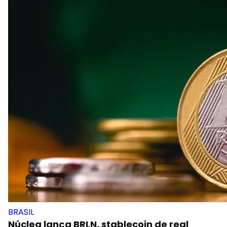
BRASIL
Núclea lança BRLN, stablecoin de real