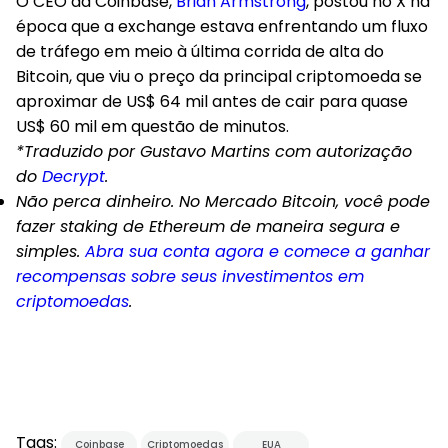
O CEO da Coinbase,
Brian Armstrong
, postou no X na
época que a exchange estava enfrentando um fluxo
de tráfego em meio à última corrida de alta do
Bitcoin, que viu o preço da principal criptomoeda se
aproximar de US$ 64 mil antes de cair para quase
US$ 60 mil em questão de minutos.
*Traduzido por Gustavo Martins com autorização
do
Decrypt
.
Não perca dinheiro. No Mercado Bitcoin, você pode
fazer staking de Ethereum de maneira segura e
simples.
Abra sua conta agora e comece a ganhar
recompensas sobre seus investimentos em
criptomoedas
.
Tags:
Coinbase
Criptomoedas
EUA