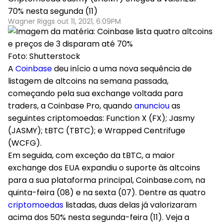
70% nesta segunda (11)
Wagner Riggs out 11, 2021, 6:09PM
Foto: Shutterstock
A
Coinbase
deu início a uma nova sequência de
listagem de altcoins na semana passada,
começando pela sua exchange voltada para
traders, a Coinbase Pro, quando
anunciou
as
seguintes criptomoedas: Function X (FX); Jasmy
(JASMY); tBTC (TBTC); e Wrapped Centrifuge
(WCFG).
Em seguida, com exceção da tBTC, a maior
exchange dos EUA expandiu o suporte às altcoins
para a sua plataforma principal, Coinbase.com, na
quinta-feira (08) e na sexta (07). Dentre as quatro
cri
p
tomoedas
listadas, duas delas já valorizaram
acima dos 50% nesta segunda-feira (11). Veja a