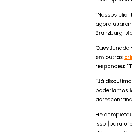
“Nossos clie
agora usarem 
Branzburg, vi
Questionado 
em outras
cr
respondeu: “T
“Já discutimo
poderíamos la
acrescentando
Ele completo
isso [para of