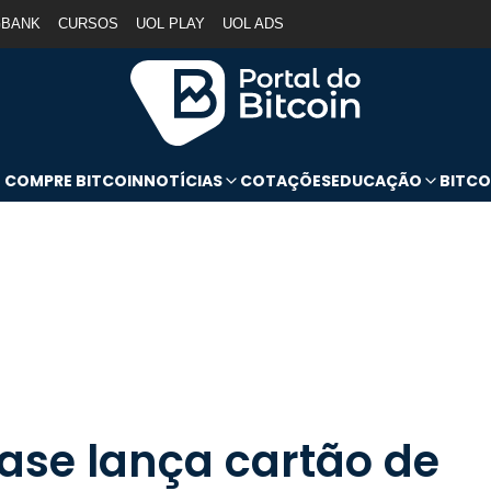
GBANK
CURSOS
UOL PLAY
UOL ADS
COMPRE BITCOIN
NOTÍCIAS
COTAÇÕES
EDUCAÇÃO
BITCO
ase lança cartão de