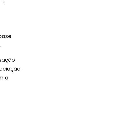
”.
base
.
nsação
ociação.
m a