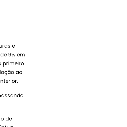
uras e
o de 9% em
o primeiro
elação ao
terior.
apassando
ão de