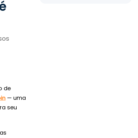
é
sos
o de
oin
— uma
ra seu
nas