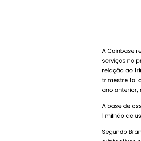
A Coinbase re
serviços no p
relação ao tr
trimestre foi
ano anterior,
A base de as
1 milhão de u
Segundo Bran