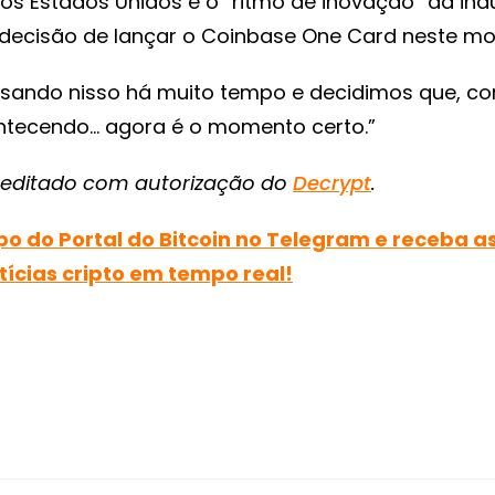
nos Estados Unidos e o “ritmo de inovação” da ind
decisão de lançar o Coinbase One Card neste m
sando nisso há muito tempo e decidimos que, c
ntecendo… agora é o momento certo.”
e editado com autorização do
Decrypt
.
po do Portal do Bitcoin no Telegram e receba a
tícias cripto em tempo real!