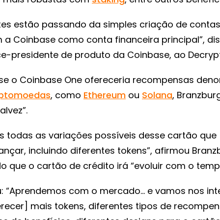
ntes estão passando da simples criação de conta
a Coinbase como conta financeira principal”, di
ce-presidente de produto da Coinbase, ao Decrypt
se o Coinbase One ofereceria recompensas den
iptomoedas
, como
Ethereum
ou
Solana
, Branzbur
alvez”.
s todas as variações possíveis desse cartão que
nçar, incluindo diferentes tokens”, afirmou Branz
 que o cartão de crédito irá “evoluir com o temp
u: “Aprendemos com o mercado… e vamos nos int
erecer] mais tokens, diferentes tipos de recompen