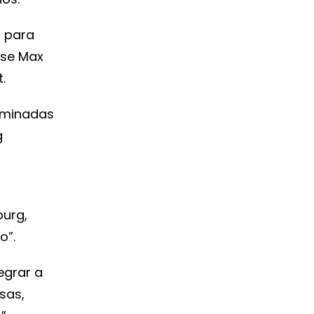
s para
sse Max
.
ominadas
g
burg,
o”.
egrar a
sas,