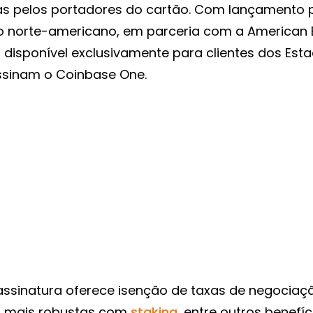
as pelos portadores do cartão. Com lançamento p
o norte-americano, em parceria com a American E
 disponível exclusivamente para clientes dos Est
ssinam o Coinbase One.
assinatura oferece isenção de taxas de negociaç
 mais robustas com
staking
, entre outros benefíc