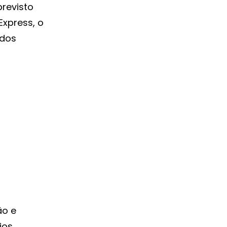
revisto
xpress, o
ados
ão e
ios.