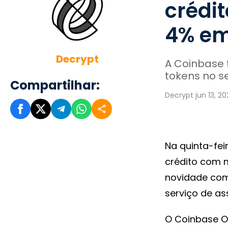
crédi
4% em
Decrypt
A Coinbase t
tokens no s
Compartilhar:
Decrypt jun 13, 2
Na quinta-feir
crédito com 
novidade com 
serviço de as
O Coinbase O