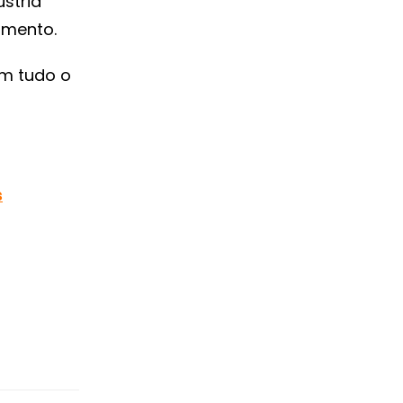
ústria
omento.
om tudo o
s