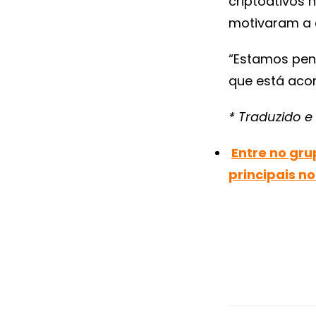
criptoativos 
motivaram a 
“Estamos pen
que está aco
* Traduzido 
Entre no gru
principais no