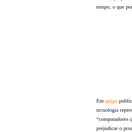
cripto
já se ques
bitcoin, já que
tempo, o que per
Em
artigo
public
tecnologia repre