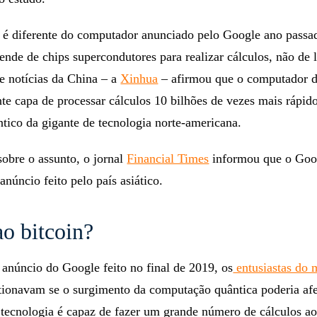
ântico muito além da contraparte clássica”, disse Jian-Wei 
o estudo.
s é diferente do computador anunciado pelo Google ano passa
nde de chips supercondutores para realizar cálculos, não de 
de notícias da China – a
Xinhua
– afirmou que o computador d
te capa de processar cálculos 10 bilhões de vezes mais rápid
tico da gigante de tecnologia norte-americana.
obre o assunto, o jornal
Financial Times
informou que o Goo
núncio feito pelo país asiático.
o bitcoin?
anúncio do Google feito no final de 2019, os
entusiastas do 