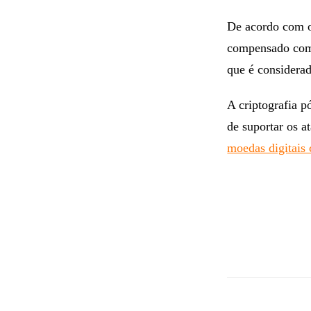
“computadores q
prejudicar o pro
De acordo com os
compensado com 
que é considerad
A criptografia p
de suportar os 
moedas digitais 