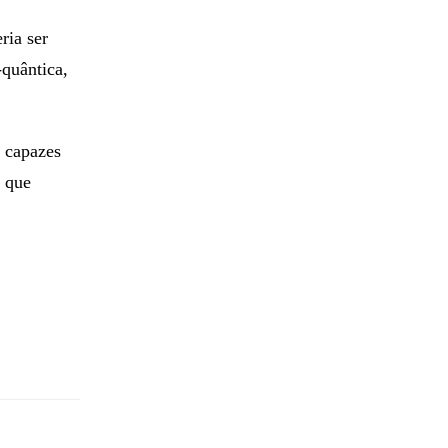
de
ria ser
quântica,
s capazes
r que