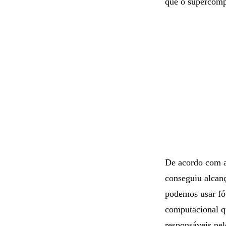
computador quânt
que o supercomp
De acordo com a
conseguiu alcanç
podemos usar fó