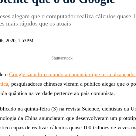
otente que o do Google
neses alegam que o computador realiza cálculos quase 
zes mais rápidos que os atuais
06, 2020, 1:53PM
Shutterstock
de o
Google sacudir o mundo ao anunciar que teria alcançado
tica
, pesquisadores chineses vieram a público alegar que o po
rida quântica na verdade pertence ao país comunista.
licado na quinta-feira (3) na revista Science, cientistas da U
cnologia da China anunciaram que desenvolveram um protóti