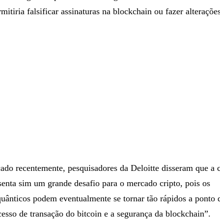
tionavam se o surgimento da computação quântica poderia afe
 a tecnologia é capaz de fazer um grande número de cálculos 
mitiria falsificar assinaturas na blockchain ou fazer alterações
ado recentemente, pesquisadores da Deloitte disseram que a 
senta sim um grande desafio para o mercado cripto, pois os