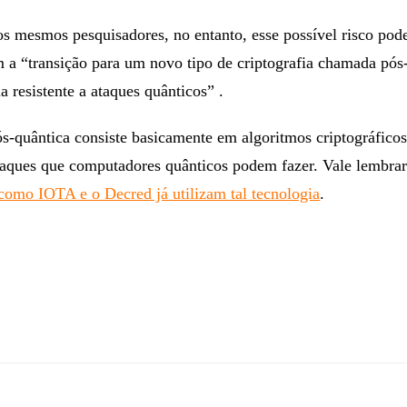
uânticos podem eventualmente se tornar tão rápidos a ponto 
cesso de transação do bitcoin e a segurança da blockchain”.
 mesmos pesquisadores, no entanto, esse possível risco pode
a “transição para um novo tipo de criptografia chamada pós-
a resistente a ataques quânticos” .
ós-quântica consiste basicamente em algoritmos criptográfico
ataques que computadores quânticos podem fazer. Vale lembra
como IOTA e o Decred já utilizam tal tecnologia
.