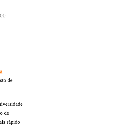
100
 a
sto de
niversidade
po de