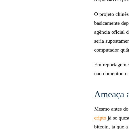
computacional qu
responsáveis pel
O projeto chinê
basicamente depe
agência oficial 
seria supostamen
computador quân
Em reportagem s
não comentou o a
Ameaça a
Mesmo antes do 