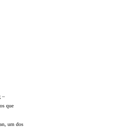
ais rápido
g –
mos que