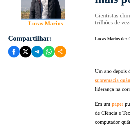
mais p
Cientistas chi
trilhões de ve
Lucas Marins
Compartilhar:
Lucas Marins dez 
Um ano depois 
supremacia quân
liderança na cor
Em um
paper
pub
de Ciência e Te