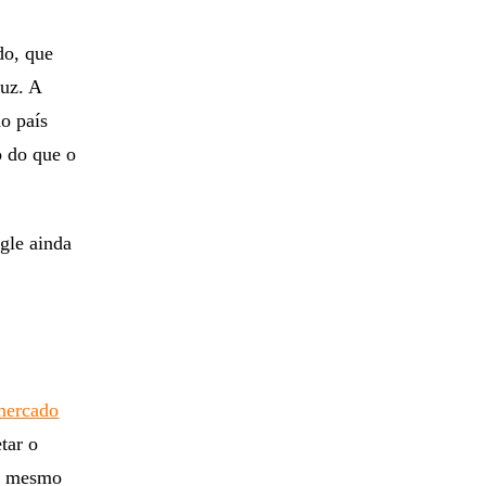
Pan, um dos
do, que
luz. A
o país
o do que o
gle ainda
mercado