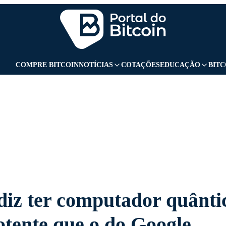
GBANK
CURSOS
UOL PLAY
UOL ADS
COMPRE BITCOIN
NOTÍCIAS
COTAÇÕES
EDUCAÇÃO
BITC
diz ter computador quânti