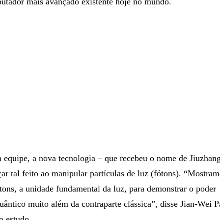
ico capaz de realizar cálculos quase 100 trilhões de vezes m
utador mais avançado existente hoje no mundo.
 equipe, a nova tecnologia – que recebeu o nome de Jiuzhan
ar tal feito ao manipular partículas de luz (fótons). “Mostra
tons, a unidade fundamental da luz, para demonstrar o poder