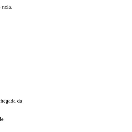
tar o
ao mesmo
 nela.
chegada da