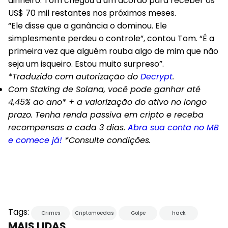
dinheiro. Tom chegou a um acordo para receber os
US$ 70 mil restantes nos próximos meses.
“Ele disse que a ganância o dominou. Ele
simplesmente perdeu o controle”, contou Tom. “É a
primeira vez que alguém rouba algo de mim que não
seja um isqueiro. Estou muito surpreso”.
*Traduzido com autorização do
Decrypt
.
Com Staking de Solana, você pode ganhar até
4,45% ao ano* + a valorização do ativo no longo
prazo. Tenha renda passiva em cripto e receba
recompensas a cada 3 dias.
Abra sua conta no MB
e comece já!
*Consulte condições.
Tags:
Crimes
Criptomoedas
Golpe
hack
MAIS LIDAS