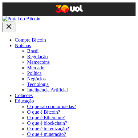
Compre Bitcoin
Notícias
Brasil
Regulação
Memecoins
Mercado
Política
Negócios
Tecnologia
Inteligência Artificial
Cotações
Educação
O que são criptomoedas?
O que é Bitcoin?
O que é Ethereum?
O que é blockchain?
O que é tokenização?
O que é mineração?