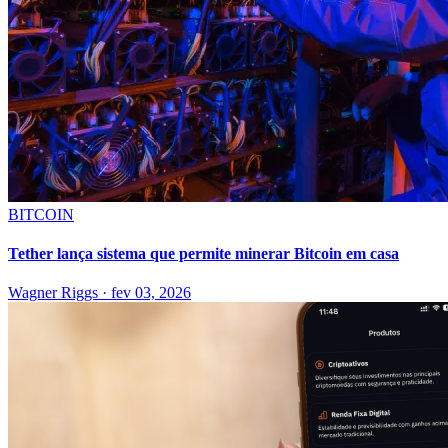
BITCOIN
Tether lança sistema que permite minerar Bitcoin em casa
Wagner Riggs
·
fev 03, 2026