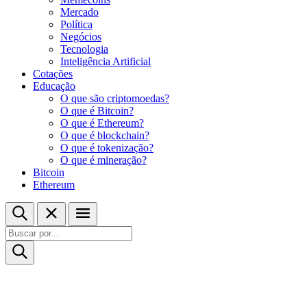
Mercado
Política
Negócios
Tecnologia
Inteligência Artificial
Cotações
Educação
O que são criptomoedas?
O que é Bitcoin?
O que é Ethereum?
O que é blockchain?
O que é tokenização?
O que é mineração?
Bitcoin
Ethereum