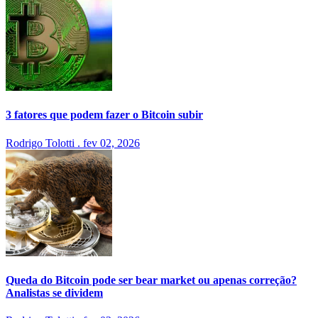
3 fatores que podem fazer o Bitcoin subir
Rodrigo Tolotti
.
fev 02, 2026
Queda do Bitcoin pode ser bear market ou apenas correção?
Analistas se dividem