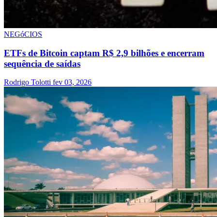
NEGóCIOS
ETFs de Bitcoin captam R$ 2,9 bilhões e encerram
sequência de saídas
Rodrigo Tolotti
fev 03, 2026