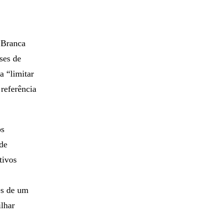
a Branca
ses de
a “limitar
referência
os
ade
tivos
es de um
lhar