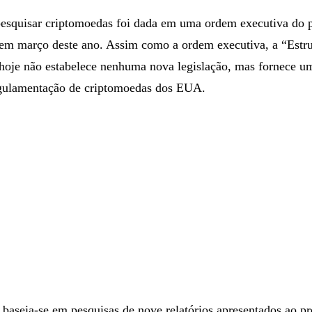
 pesquisar criptomoedas foi dada em uma ordem executiva do 
 em março deste ano. Assim como a ordem executiva, a “Estru
hoje não estabelece nenhuma nova legislação, mas fornece u
egulamentação de criptomoedas dos EUA.
 baseia-se em pesquisas de nove relatórios apresentados ao pr