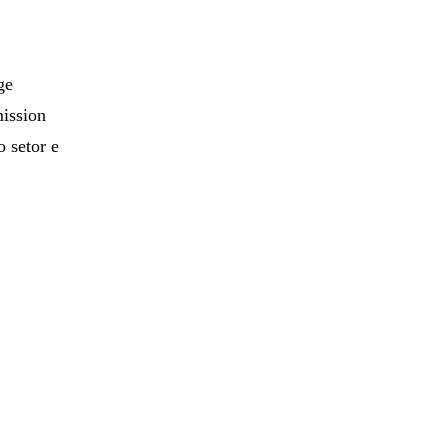
ge
ission
 setor e