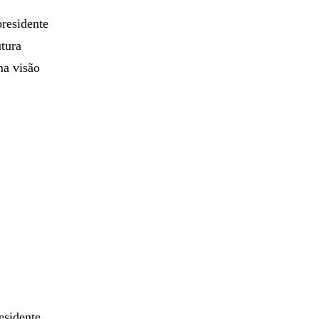
presidente
tura
ma visão
esidente