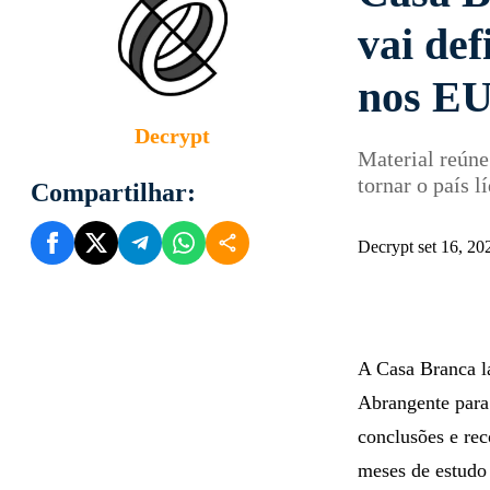
vai def
nos E
Decrypt
Material reúne
tornar o país 
Compartilhar:
Decrypt set 16, 2
A Casa Branca l
Abrangente para
conclusões e re
meses de estudo