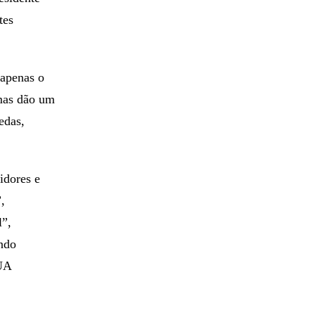
tes
 apenas o
 mas dão um
edas,
idores e
,
l”,
endo
EUA