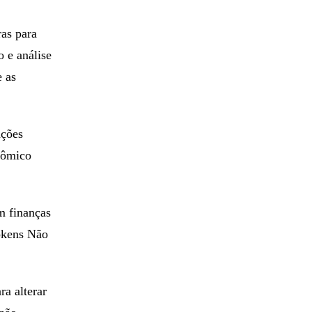
ras para
o e análise
e as
ações
nômico
m finanças
Tokens Não
ra alterar