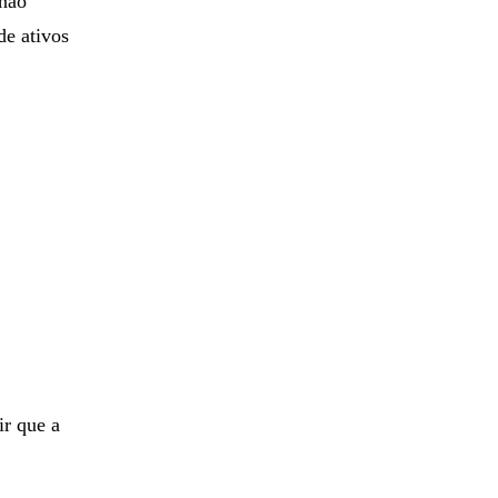
 não
de ativos
r que a