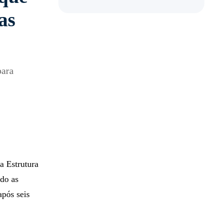
as
para
a Estrutura
do as
 após seis