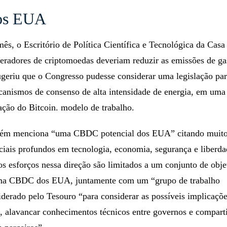
os EUA
mês, o Escritório de Política Científica e Tecnológica da Cas
neradores de criptomoedas deveriam reduzir as emissões de ga
sugeriu que o Congresso pudesse considerar uma legislação par
canismos de consenso de alta intensidade de energia, em uma 
ação do Bitcoin. modelo de trabalho.
mbém menciona “uma CBDC potencial dos EUA” citando muit
ciais profundos em tecnologia, economia, segurança e liberd
os esforços nessa direção são limitados a um conjunto de obje
 uma CBDC dos EUA, juntamente com um “grupo de trabalho
liderado pelo Tesouro “para considerar as possíveis implicaçõ
lavancar conhecimentos técnicos entre governos e comparti