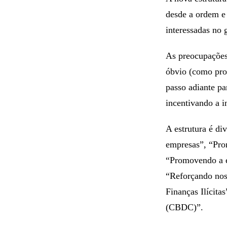
desde a ordem e 
interessadas no 
As preocupações
óbvio (como pro
passo adiante p
incentivando a i
A estrutura é di
empresas”, “Prom
“Promovendo a e
“Reforçando nos
Finanças Ilícit
(CBDC)”.