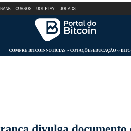
GBANK
CURSOS
UOL PLAY
UOL ADS
COMPRE BITCOIN
NOTÍCIAS
COTAÇÕES
EDUCAÇÃO
BITC
ranca divulga documento