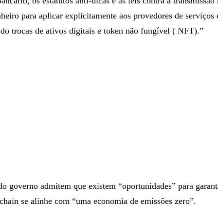
ancário, os estatutos anti-dicas e as leis contra a transmissão
nheiro para aplicar explicitamente aos provedores de serviços 
ndo trocas de ativos digitais e token não fungível ( NFT).”
o governo admitem que existem “oportunidades” para garanti
kchain se alinhe com “uma economia de emissões zero”.