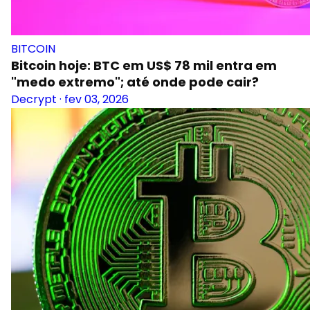
BITCOIN
Bitcoin hoje: BTC em US$ 78 mil entra em
"medo extremo"; até onde pode cair?
Decrypt
·
fev 03, 2026