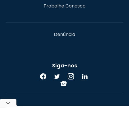
Trabalhe Conosco
Denúncia
Siga-nos
UOL
© 2017-2026 Portal do Bitcoin. Todos os direitos
reservados. A reprodução do conteúdo sem autorização
prévia é proibida.