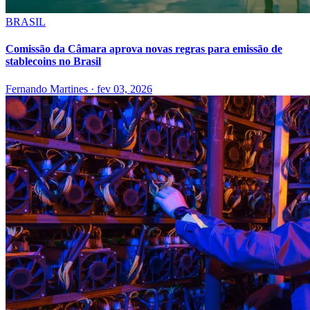
BRASIL
Comissão da Câmara aprova novas regras para emissão de
stablecoins no Brasil
Fernando Martines
·
fev 03, 2026