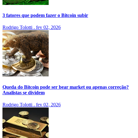
3 fatores que podem fazer o Bitcoin subir
Rodrigo Tolotti
.
fev 02, 2026
Queda do Bitcoin pode ser bear market ou apenas correção?
Analistas se dividem
Rodrigo Tolotti
.
fev 02, 2026