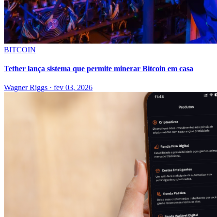
BITCOIN
Tether lança sistema que permite minerar Bitcoin em casa
Wagner Riggs
·
fev 03, 2026