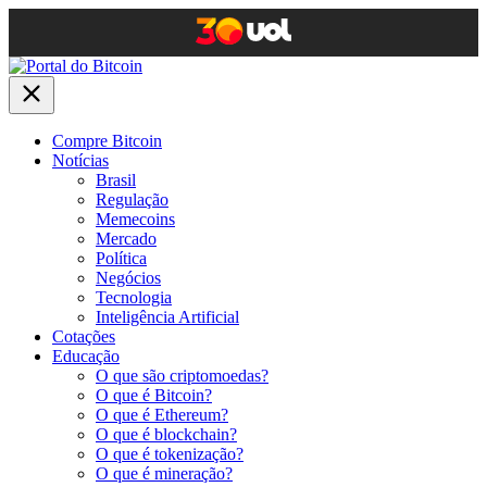
Compre Bitcoin
Notícias
Brasil
Regulação
Memecoins
Mercado
Política
Negócios
Tecnologia
Inteligência Artificial
Cotações
Educação
O que são criptomoedas?
O que é Bitcoin?
O que é Ethereum?
O que é blockchain?
O que é tokenização?
O que é mineração?