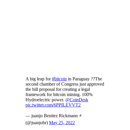
A big leap for
#bitcoin
in Paraguay ??The
second chamber of Congress just approved
the bill proposal for creating a legal
framework for bitcoin mining. 100%
Hydroelectric power.
@CoinDesk
pic.twitter.com/6PPILEVVT2
— juanjo Benitez Rickmann ⚡️
(@juanjobr)
May 25, 2022