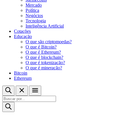
Mercado
Política
Negócios
Tecnologia
Inteligência Artificial
Cotações
Educação
O que são criptomoedas?
O que é Bitcoin?
O que é Ethereum?
O que é blockchain?
O que é tokenização?
O que é mineração?
Bitcoin
Ethereum