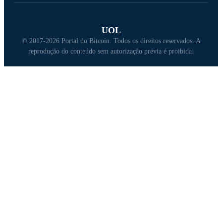
UOL
© 2017-2026 Portal do Bitcoin. Todos os direitos reservados. A
reprodução do conteúdo sem autorização prévia é proibida.