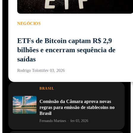
NEGÓCIOS
ETFs de Bitcoin captam R$ 2,9
bilhões e encerram sequência de
saídas
Rodrigo Tolotti
fev 03, 2026
BRASIL
Comissão da Câmara aprova novas
regras para emissão de stablecoins no
Brasil
Fernando Martines
·
fev 03, 2026