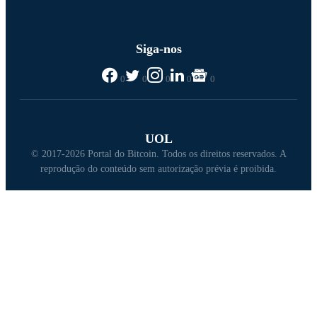
Siga-nos
0
0
0
0
0
UOL
© 2017-2026 Portal do Bitcoin. Todos os direitos reservados. A
reprodução do conteúdo sem autorização prévia é proibida.