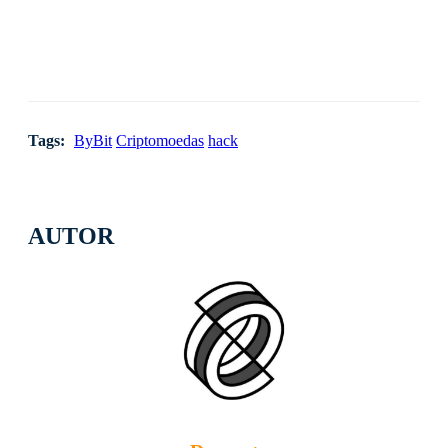
Tags:
ByBit
Criptomoedas
hack
AUTOR