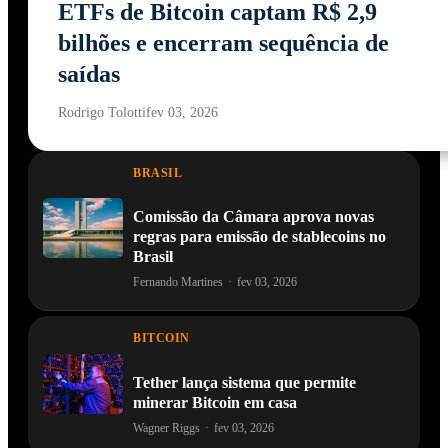
ETFs de Bitcoin captam R$ 2,9
bilhões e encerram sequência de
saídas
Rodrigo Tolotti
fev 03, 2026
BRASIL
Comissão da Câmara aprova novas
regras para emissão de stablecoins no
Brasil
Fernando Martines
·
fev 03, 2026
BITCOIN
Tether lança sistema que permite
minerar Bitcoin em casa
Wagner Riggs
·
fev 03, 2026