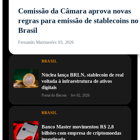
Comissão da Câmara aprova novas
regras para emissão de stablecoins no
Brasil
Fernando Martines
fev 03, 2026
BRASIL
Núclea lança BRLN, stablecoin de real
voltada à infraestrutura de ativos
digitais
Portal do Bitcoin
·
fev 02, 2026
BRASIL
Banco Master movimentou R$ 2,8
bilhões com empresa de criptomoedas
investigada