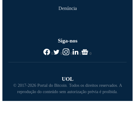
Denúncia
Siga-nos
0
0
0
0
0
UOL
© 2017-2026 Portal do Bitcoin. Todos os direitos reservados. A
reprodução do conteúdo sem autorização prévia é proibida.