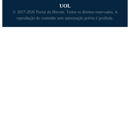
UOL
© 2017-2026 Portal do Bitcoin. Todos os direitos reservados. A
reprodução do conteúdo sem autorização prévia é proibida.