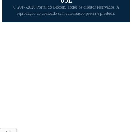
UOL
© 2017-2026 Portal do Bitcoin. Todos os direitos reservados. A
reprodução do conteúdo sem autorização prévia é proibida.