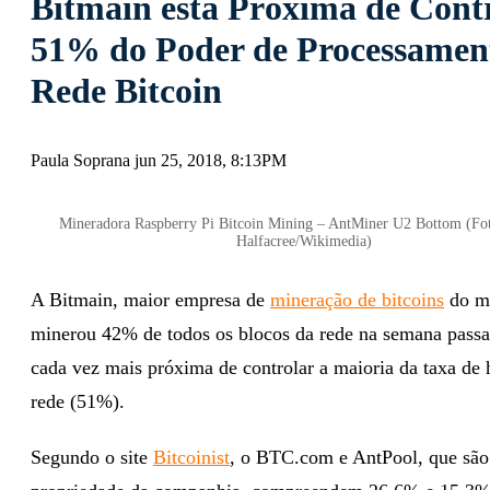
Bitmain está Próxima de Cont
51% do Poder de Processamen
Rede Bitcoin
Paula Soprana jun 25, 2018, 8:13PM
Mineradora Raspberry Pi Bitcoin Mining – AntMiner U2 Bottom (Fot
Halfacree/Wikimedia)
A Bitmain, maior empresa de
mineração de bitcoins
do m
minerou 42% de todos os blocos da rede na semana passad
cada vez mais próxima de controlar a maioria da taxa de 
rede (51%).
Segundo o site
Bitcoinist
, o BTC.com e AntPool, que são