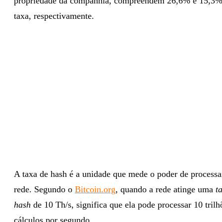
propriedade da companhia, compreendem 26,6% e 15,3%
taxa, respectivamente.
A taxa de hash é a unidade que mede o poder de process
rede. Segundo o
Bitcoin.org
, quando a rede atinge uma
t
hash
de 10 Th/s, significa que ela pode processar 10 trilh
cálculos por segundo.