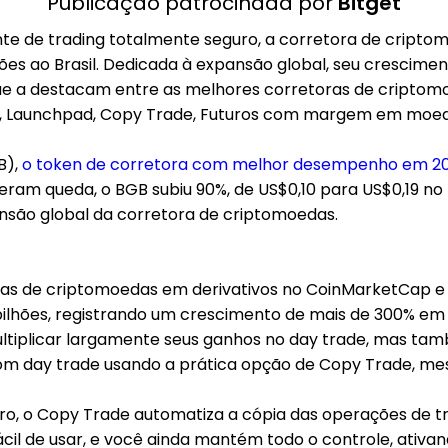
Publicação patrocinada por
Bitget
ente de trading totalmente seguro, a corretora de cript
es ao Brasil. Dedicada à expansão global, seu crescim
 que a destacam entre as melhores corretoras de cripto
BGB, Launchpad, Copy Trade, Futuros com margem em moe
B),
o token de corretora com melhor desempenho em 20
eram queda, o BGB subiu 90%, de US$0,10 para US$0,19 n
são global da corretora de criptomoedas.
toras de criptomoedas em derivativos no CoinMarketCap e
0 bilhões, registrando um crescimento de mais de 300% 
tiplicar largamente seus ganhos no day trade, mas tamb
r com day trade usando a prática opção de Copy Trade, 
ro, o Copy Trade automatiza a cópia das operações de t
cil de usar, e você ainda mantém todo o controle, ativa