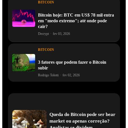
BITCOIN
Bitcoin hoje: BTC em US$ 78 mil entra
em "medo extremo"; até onde pode
cair?
Decrypt
·
fev 03, 2026
BITCOIN
3 fatores que podem fazer o Bitcoin
subir
Rodrigo Tolotti
·
fev 02, 2026
Queda do Bitcoin pode ser bear
market ou apenas correção?
Analistas se dividem