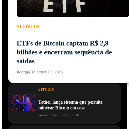
NEGÓCIOS
ETFs de Bitcoin captam R$ 2,9
bilhões e encerram sequência de
saídas
Rodrigo Tolotti
fev 03, 2026
BITCOIN
Tether lança sistema que permite
minerar Bitcoin em casa
Wagner Riggs
·
fev 03, 2026