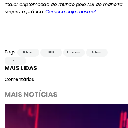
Não perca o próximo ciclo! O bitcoin já valorizou
cerca de 140% ao ano em seu histórico. Invista na
maior criptomoeda do mundo pelo MB de maneira
segura e prática.
Comece hoje mesmo!
Tags:
Bitcoin
BNB
Ethereum
Solana
XRP
MAIS LIDAS
Comentários
MAIS NOTÍCIAS