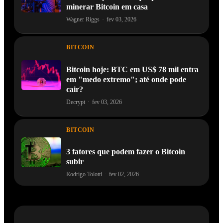
minerar Bitcoin em casa
Wagner Riggs
·
fev 03, 2026
BITCOIN
Bitcoin hoje: BTC em US$ 78 mil entra
em "medo extremo"; até onde pode
cair?
Decrypt
·
fev 03, 2026
BITCOIN
3 fatores que podem fazer o Bitcoin
subir
Rodrigo Tolotti
·
fev 02, 2026