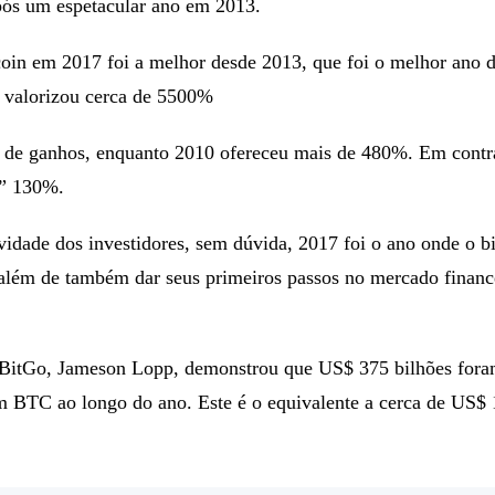
nos seguintes, o Bitcoin só não ganhou em 2014, quando teve
pós um espetacular ano em 2013.
coin em 2017 foi a melhor desde 2013, que foi o melhor ano 
 valorizou cerca de 5500%
de ganhos, enquanto 2010 ofereceu mais de 480%. Em contr
s” 130%.
idade dos investidores, sem dúvida, 2017 foi o ano onde o bi
 além de também dar seus primeiros passos no mercado financ
 BitGo, Jameson Lopp, demonstrou que US$ 375 bilhões for
m BTC ao longo do ano. Este é o equivalente a cerca de US$ 