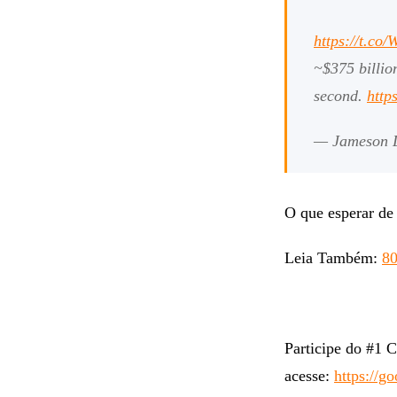
https://t.c
~$375 billio
second.
http
— Jameson 
O que esperar de
Leia Também:
80
Participe do #1