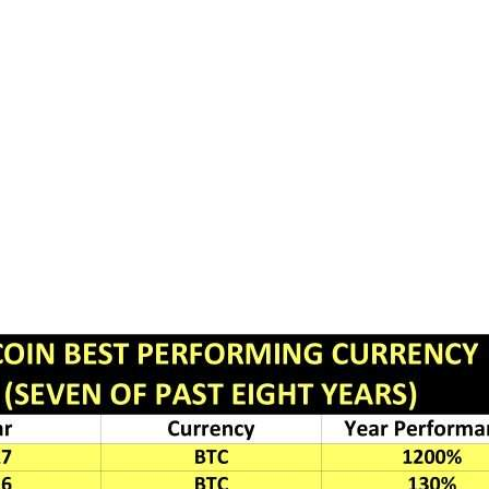
ões superiores
.