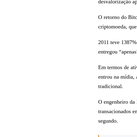
valorizou. Nos a
desvalorização a
O retorno do Bit
criptomoeda, que
2011 teve 1387% 
entregou “apena
Em termos de ativ
entrou na mídia,
tradicional.
O engenheiro da
transacionados e
segundo.