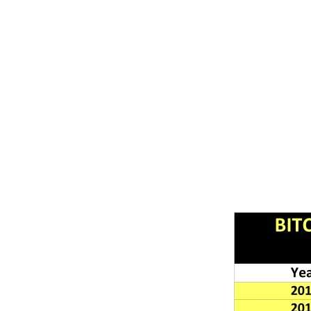
tiveram
valorizaç