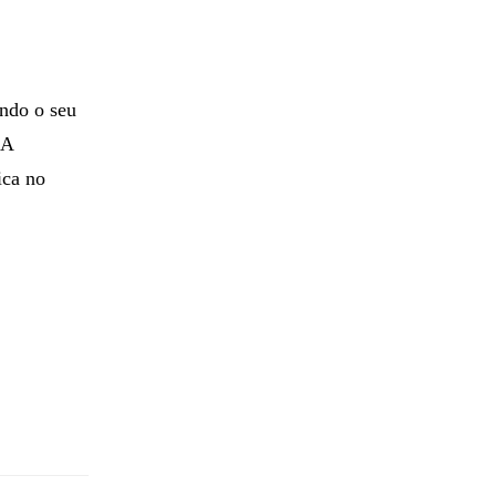
ando o seu
 A
ica no