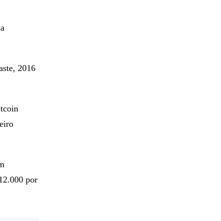
 uma forte
da
aste, 2016
tcoin
eiro
am
12.000 por