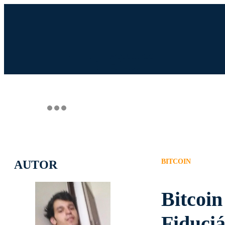
INGRESSO.COM
UOL HOST
PA
BITCOIN
AUTOR
Bitcoi