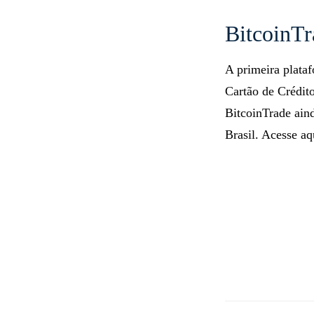
acesse:
https://g
BitcoinTr
A primeira plata
Cartão de Crédit
BitcoinTrade ain
Brasil. Acesse aq