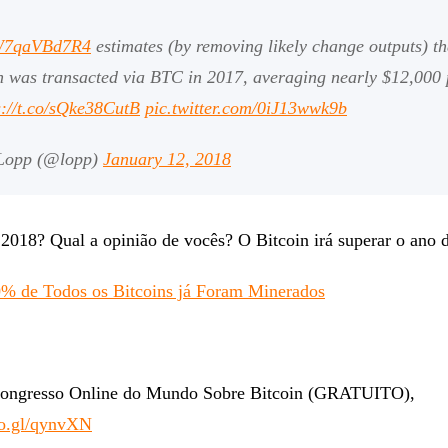
o/W7qaVBd7R4
estimates (by removing likely change outputs) th
n was transacted via BTC in 2017, averaging nearly $12,000 
s://t.co/sQke38CutB
pic.twitter.com/0iJ13wwk9b
Lopp (@lopp)
January 12, 2018
 2018? Qual a opinião de vocês? O Bitcoin irá superar o ano 
% de Todos os Bitcoins já Foram Minerados
 Congresso Online do Mundo Sobre Bitcoin (GRATUITO),