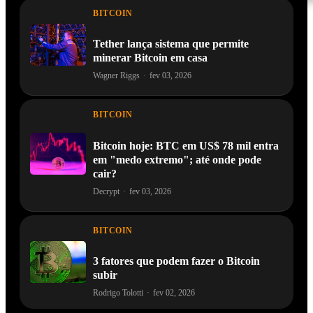
BITCOIN
Tether lança sistema que permite
minerar Bitcoin em casa
Wagner Riggs
·
fev 03, 2026
BITCOIN
Bitcoin hoje: BTC em US$ 78 mil entra
em "medo extremo"; até onde pode
cair?
Decrypt
·
fev 03, 2026
BITCOIN
3 fatores que podem fazer o Bitcoin
subir
Rodrigo Tolotti
·
fev 02, 2026