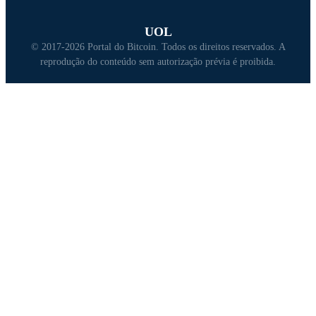
UOL
© 2017-2026 Portal do Bitcoin. Todos os direitos reservados. A
reprodução do conteúdo sem autorização prévia é proibida.