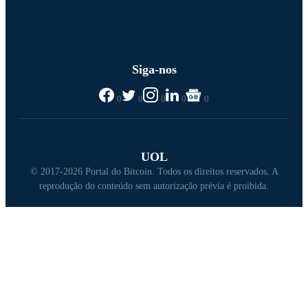
Siga-nos
0
0
0
0
0
UOL
© 2017-2026 Portal do Bitcoin. Todos os direitos reservados. A
reprodução do conteúdo sem autorização prévia é proibida.