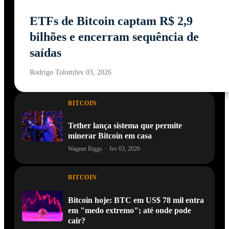
ETFs de Bitcoin captam R$ 2,9
bilhões e encerram sequência de
saídas
Rodrigo Tolotti
fev 03, 2026
BITCOIN
Tether lança sistema que permite
minerar Bitcoin em casa
Wagner Riggs
·
fev 03, 2026
BITCOIN
Bitcoin hoje: BTC em US$ 78 mil entra
em "medo extremo"; até onde pode
cair?