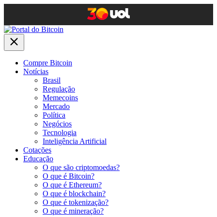
Compre Bitcoin
Notícias
Brasil
Regulação
Memecoins
Mercado
Política
Negócios
Tecnologia
Inteligência Artificial
Cotações
Educação
O que são criptomoedas?
O que é Bitcoin?
O que é Ethereum?
O que é blockchain?
O que é tokenização?
O que é mineração?