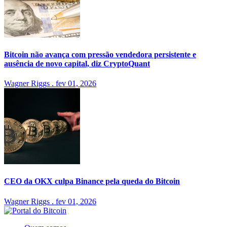
Bitcoin não avança com pressão vendedora persistente e
ausência de novo capital, diz CryptoQuant
Wagner Riggs
.
fev 01, 2026
CEO da OKX culpa Binance pela queda do Bitcoin
Wagner Riggs
.
fev 01, 2026