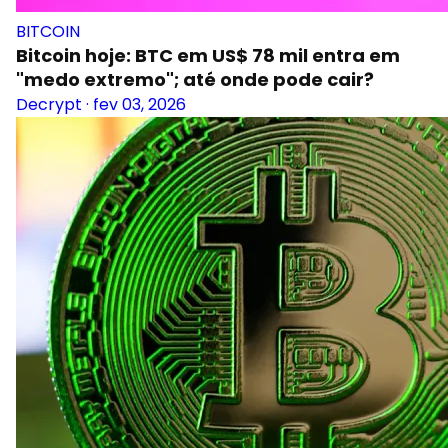
BITCOIN
Bitcoin hoje: BTC em US$ 78 mil entra em
"medo extremo"; até onde pode cair?
Decrypt
·
fev 03, 2026